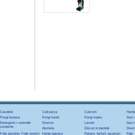
Casolete
Cutii pizza
Cutii tort
Harti
Pungi banana
Pungi hartie
Pungi maieu
Saci 
Detergenti + ustentile
Diverse
Lavete
Saci 
curatenie
Aluminiu
Discuri si dantele
Diver
Folie aluminiu, Folie stretch,
Hartie igienica
Pahare, farfurii, tacamuri
Paie