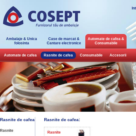
In
Ambalaje & Unica
Case de marcat &
Automate de cafea &
folosinta
Cantare electronice
Consumabile
Automate de cafea
Rasnite de cafea
Consumabile
Accesorii
Rasnite de cafea
Rasnite de cafea:
Rasnite
Rasnite